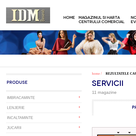
HOME
MAGAZINUL SI HARTA
NO
CENTRULUI COMERCIAL
EV
/
home
REZULTATELE CA
SERVICII
PRODUSE
11 magazine
IMBRACAMINTE
P
LENJERIE
INCALTAMINTE
JUCARII