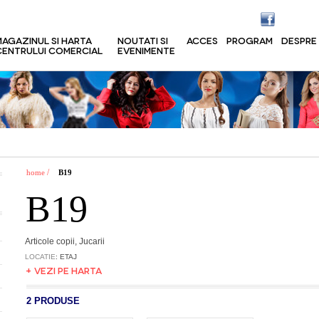
MAGAZINUL SI HARTA
NOUTATI SI
ACCES
PROGRAM
DESPRE
CENTRULUI COMERCIAL
EVENIMENTE
/
home
B19
B19
Articole copii, Jucarii
LOCATIE
: ETAJ
+ VEZI PE HARTA
2 PRODUSE