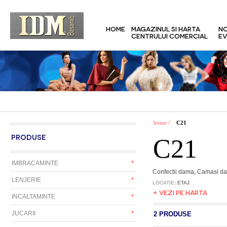
HOME
MAGAZINUL SI HARTA
NO
CENTRULUI COMERCIAL
EV
/
home
C21
PRODUSE
C21
IMBRACAMINTE
Confectii dama, Camasi dam
LENJERIE
LOCATIE
: ETAJ
+ VEZI PE HARTA
INCALTAMINTE
JUCARII
2 PRODUSE