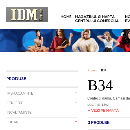
HOME
MAGAZINUL SI HARTA
NO
CENTRULUI COMERCIAL
EV
/
home
B34
PRODUSE
B34
IMBRACAMINTE
Confectii dama, Camasi dam
LENJERIE
LOCATIE
: ETAJ
+ VEZI PE HARTA
INCALTAMINTE
JUCARII
3 PRODUSE