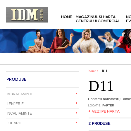
HOME
MAGAZINUL SI HARTA
NO
CENTRULUI COMERCIAL
EV
/
home
D11
PRODUSE
D11
IMBRACAMINTE
Confectii barbatesti, Camasi
LENJERIE
LOCATIE
: PARTER
+ VEZI PE HARTA
INCALTAMINTE
JUCARII
2 PRODUSE