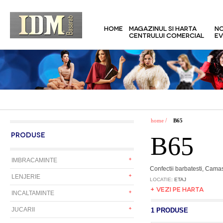
HOME
MAGAZINUL SI HARTA
NO
CENTRULUI COMERCIAL
EV
/
home
B65
PRODUSE
B65
IMBRACAMINTE
Confectii barbatesti, Camas
LENJERIE
LOCATIE
: ETAJ
+ VEZI PE HARTA
INCALTAMINTE
JUCARII
1 PRODUSE