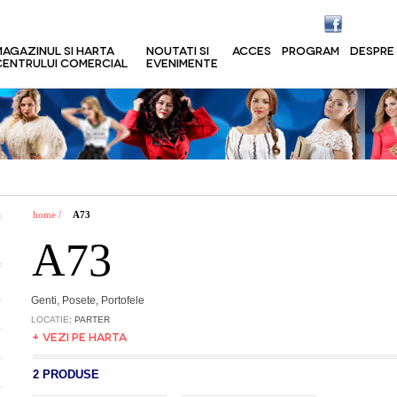
MAGAZINUL SI HARTA
NOUTATI SI
ACCES
PROGRAM
DESPRE
CENTRULUI COMERCIAL
EVENIMENTE
/
home
A73
A73
Genti, Posete, Portofele
LOCATIE
: PARTER
+ VEZI PE HARTA
2 PRODUSE