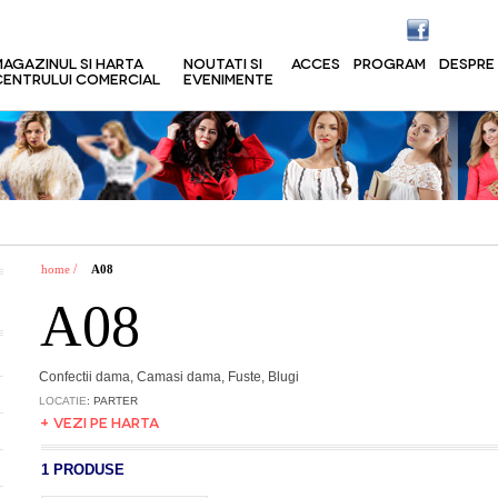
MAGAZINUL SI HARTA
NOUTATI SI
ACCES
PROGRAM
DESPRE
CENTRULUI COMERCIAL
EVENIMENTE
/
home
A08
A08
Confectii dama, Camasi dama, Fuste, Blugi
LOCATIE
: PARTER
+ VEZI PE HARTA
1 PRODUSE