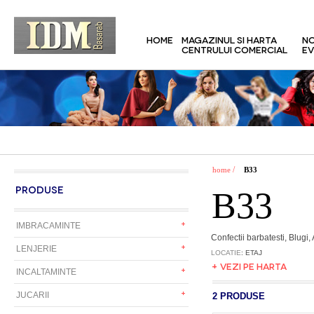
HOME
MAGAZINUL SI HARTA
NO
CENTRULUI COMERCIAL
EV
/
home
B33
PRODUSE
B33
IMBRACAMINTE
Confectii barbatesti, Blugi, 
LENJERIE
LOCATIE
: ETAJ
+ VEZI PE HARTA
INCALTAMINTE
JUCARII
2 PRODUSE