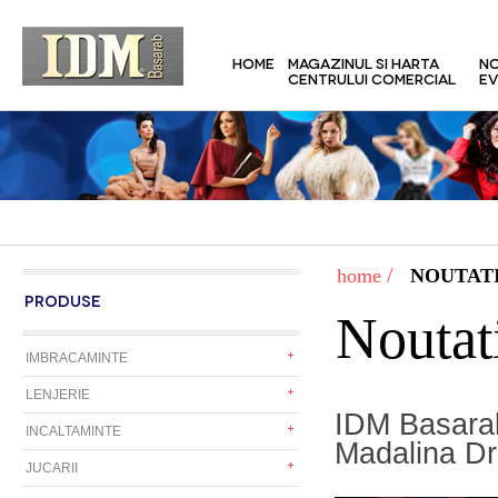
HOME
MAGAZINUL SI HARTA
NO
CENTRULUI COMERCIAL
EV
/
home
NOUTATI
PRODUSE
Noutat
IMBRACAMINTE
LENJERIE
IDM Basarab
INCALTAMINTE
Madalina D
JUCARII