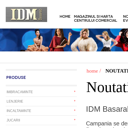
HOME
MAGAZINUL SI HARTA
NO
CENTRULUI COMERCIAL
EV
/
home
NOUTATI
PRODUSE
Noutat
IMBRACAMINTE
LENJERIE
IDM Basarab
INCALTAMINTE
JUCARII
Campania se des