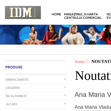
HOME
MAGAZINUL SI HARTA
NO
CENTRULUI COMERCIAL
EV
/
home
NOUTATI
PRODUSE
Noutat
IMBRACAMINTE
LENJERIE
Ana Maria V
INCALTAMINTE
JUCARII
Ana Maria Vlad