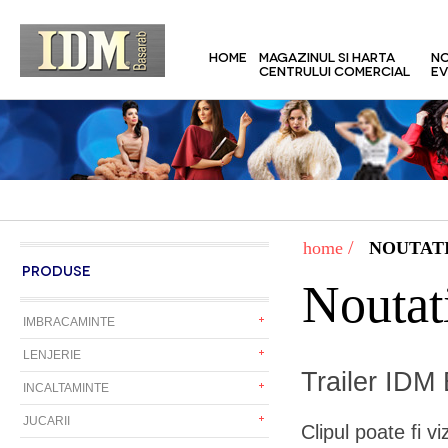
HOME
MAGAZINUL SI HARTA
NO
CENTRULUI COMERCIAL
EV
/
home
NOUTATI
PRODUSE
Noutat
IMBRACAMINTE
LENJERIE
Trailer IDM
INCALTAMINTE
JUCARII
Clipul poate fi v