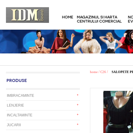
HOME
MAGAZINUL SI HARTA
NO
CENTRULUI COMERCIAL
EV
/
/
home
C26
SALOPETE P
PRODUSE
IMBRACAMINTE
LENJERIE
INCALTAMINTE
JUCARII