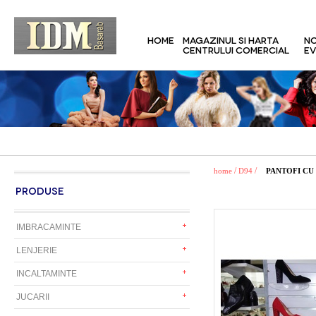
HOME
MAGAZINUL SI HARTA
NO
CENTRULUI COMERCIAL
EV
/
/
home
D94
PANTOFI CU
PRODUSE
IMBRACAMINTE
LENJERIE
INCALTAMINTE
JUCARII