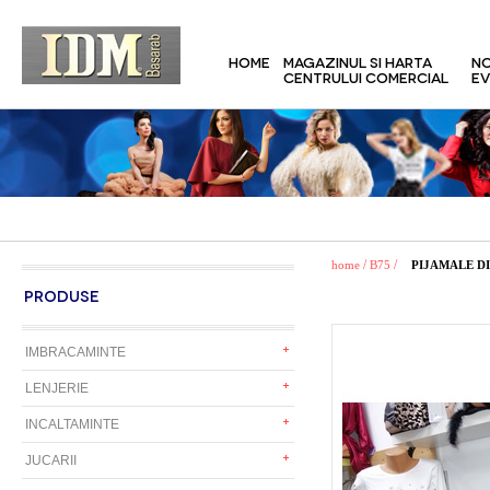
HOME
MAGAZINUL SI HARTA
NO
CENTRULUI COMERCIAL
EV
/
/
home
B75
PIJAMALE D
PRODUSE
IMBRACAMINTE
LENJERIE
INCALTAMINTE
JUCARII