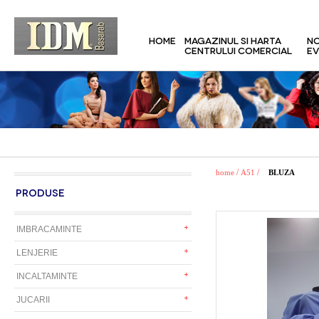
HOME
MAGAZINUL SI HARTA
NO
CENTRULUI COMERCIAL
EV
/
/
home
A51
BLUZA
PRODUSE
IMBRACAMINTE
LENJERIE
INCALTAMINTE
JUCARII