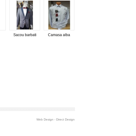
Sacou barbati
Camasa alba
Web Design
-
Direct Design