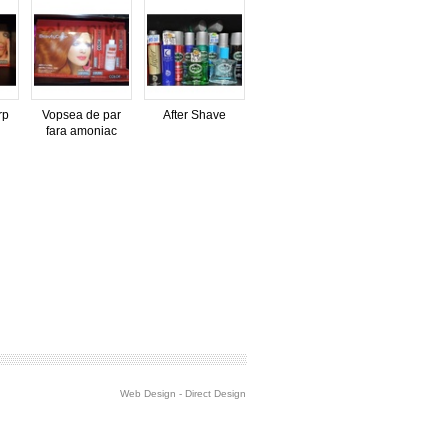
rp
Vopsea de par
After Shave
fara amoniac
Web Design
-
Direct Design