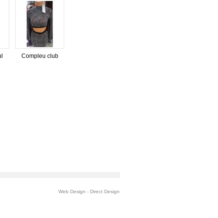
ul
Compleu club
Web Design
-
Direct Design