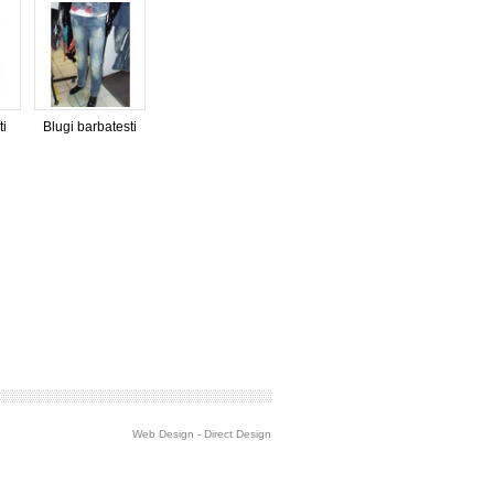
ti
Blugi barbatesti
Web Design
-
Direct Design