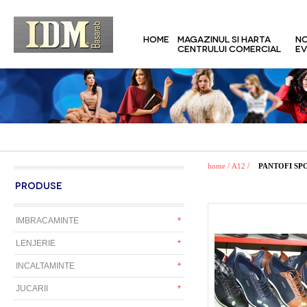
HOME
MAGAZINUL SI HARTA
NO
CENTRULUI COMERCIAL
EV
/
/
home
A12
PANTOFI SP
PRODUSE
IMBRACAMINTE
LENJERIE
INCALTAMINTE
JUCARII