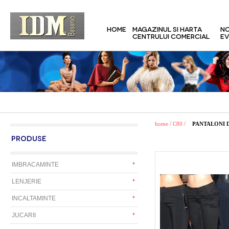
HOME
MAGAZINUL SI HARTA
NO
CENTRULUI COMERCIAL
EV
/
/
home
C80
PANTALONI
PRODUSE
IMBRACAMINTE
LENJERIE
INCALTAMINTE
JUCARII