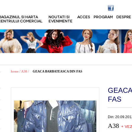
MAGAZINUL SI HARTA
NOUTATI SI
ACCES
PROGRAM
DESPRE
CENTRULUI COMERCIAL
EVENIMENTE
/
/
home
A38
GEACA BARBATEASCA DIN FAS
GEACA
FAS
Din: 20.09.201
A38
+ VEZ