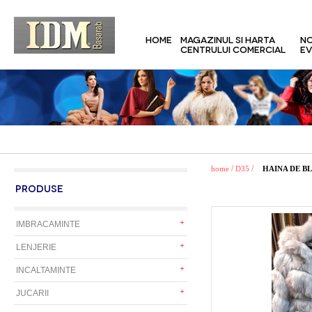
HOME
MAGAZINUL SI HARTA
NO
CENTRULUI COMERCIAL
EV
/
/
home
D35
HAINA DE B
PRODUSE
IMBRACAMINTE
LENJERIE
INCALTAMINTE
JUCARII