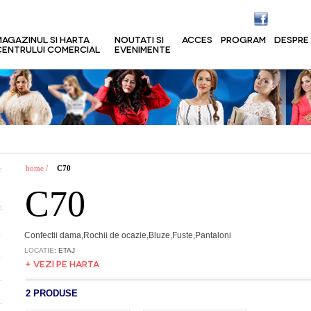
MAGAZINUL SI HARTA
NOUTATI SI
ACCES
PROGRAM
DESPRE
CENTRULUI COMERCIAL
EVENIMENTE
/
home
C70
C70
Confectii dama,Rochii de ocazie,Bluze,Fuste,Pantaloni
LOCATIE
: ETAJ
+ VEZI PE HARTA
2 PRODUSE