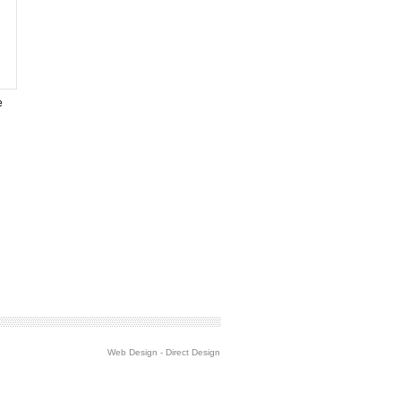
e
Web Design
-
Direct Design