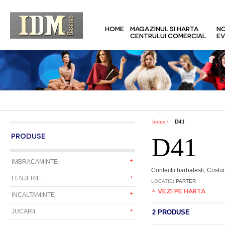
HOME
MAGAZINUL SI HARTA
NO
CENTRULUI COMERCIAL
EV
/
home
D41
PRODUSE
D41
IMBRACAMINTE
Confectii barbatesti, Costu
LENJERIE
LOCATIE
: PARTER
+ VEZI PE HARTA
INCALTAMINTE
JUCARII
2 PRODUSE