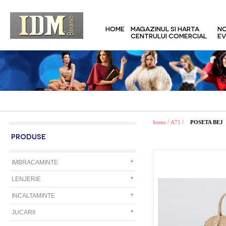
HOME
MAGAZINUL SI HARTA
NO
CENTRULUI COMERCIAL
EV
/
/
home
A71
POSETA BEJ
PRODUSE
IMBRACAMINTE
LENJERIE
INCALTAMINTE
JUCARII