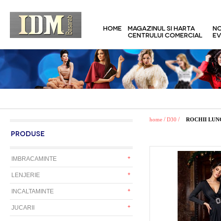
HOME
MAGAZINUL SI HARTA
NO
CENTRULUI COMERCIAL
EV
/
/
home
D30
ROCHII LUN
PRODUSE
IMBRACAMINTE
LENJERIE
INCALTAMINTE
JUCARII