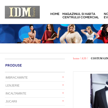
HOME
MAGAZINUL SI HARTA
NO
CENTRULUI COMERCIAL
EV
/
/
home
A39
COSTUM GI
PRODUSE
IMBRACAMINTE
LENJERIE
INCALTAMINTE
JUCARII