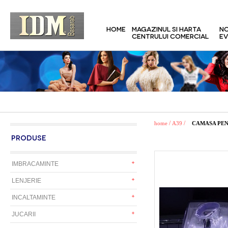
HOME
MAGAZINUL SI HARTA
NO
CENTRULUI COMERCIAL
EV
/
/
home
A39
CAMASA PEN
PRODUSE
IMBRACAMINTE
LENJERIE
INCALTAMINTE
JUCARII