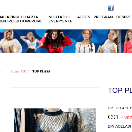
MAGAZINUL SI HARTA
NOUTATI SI
ACCES
PROGRAM
DESPRE
CENTRULUI COMERCIAL
EVENIMENTE
/
/
home
C91
TOP PLASA
TOP P
Din: 13.04.201
C91
+ VEZ
DIN ACELASI