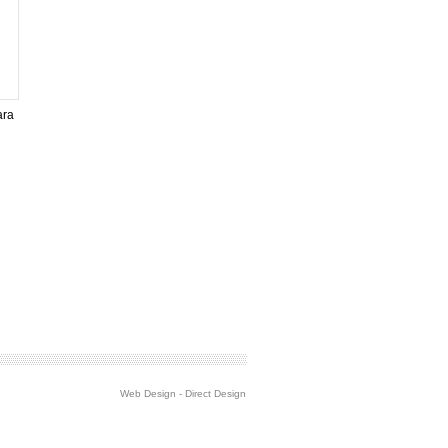
ara
Web Design
-
Direct Design