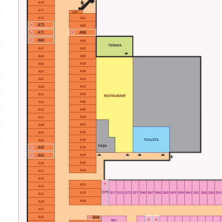
A73
A71
A68
A69
A43
A41
D79
AAA